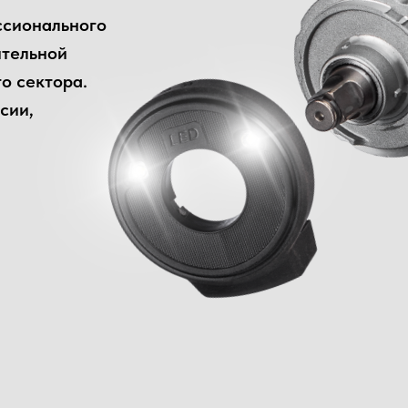
ссионального
ительной
о сектора.
сии,