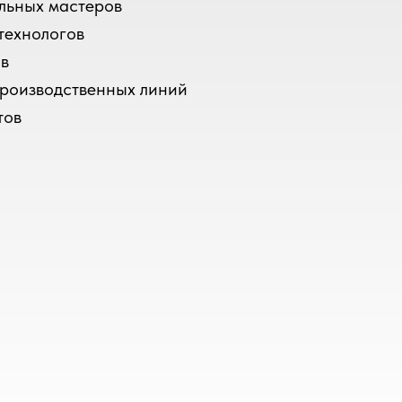
льных мастеров
технологов
в
роизводственных линий
тов