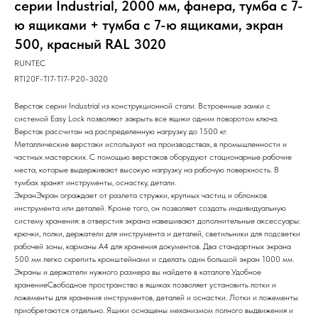
серии Industrial, 2000 мм, фанера, тумба с 7-
ю ящиками + тумба с 7-ю ящиками, экран
500, красный RAL 3020
RUNTEC
RTI20F-TI7-TI7-P20-3020
Верстак серии Industrial из конструкционной стали. Встроенные замки с
системой Easy Lock позволяют закрыть все ящики одним поворотом ключа.
Верстак рассчитан на распределенную нагрузку до 1500 кг.
Металлические верстаки используют на производствах, в промышленности и
частных мастерских. С помощью верстаков оборудуют стационарные рабочие
места, которые выдерживают высокую нагрузку на рабочую поверхность. В
тумбах хранят инструменты, оснастку, детали.
ЭкранЭкран ограждает от разлета стружки, крупных частиц и обломков
инструмента или деталей. Кроме того, он позволяет создать индивидуальную
систему хранения: в отверстия экрана навешивают дополнительные аксессуары:
крючки, полки, держатели для инструмента и деталей, светильники для подсветки
рабочей зоны, карманы А4 для хранения документов. Два стандартных экрана
500 мм легко скрепить кронштейнами и сделать один большой экран 1000 мм.
Экраны и держатели нужного размера вы найдете в каталоге.Удобное
хранениеСвободное пространство в ящиках позволяет установить лотки и
ложементы для хранения инструментов, деталей и оснастки. Лотки и ложементы
приобретаются отдельно. Ящики оснащены механизмом полного выдвижения и