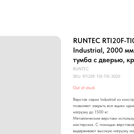
RUNTEC RTI20F-TI0
Industrial, 2000 м
тумба с дверью, к
RUNTEC
SKU:
RTI20F-TI0-TI0-3020
Out of stock
Верстак серии Industrial из конс
позволяют закрыть все ящики одн
нагрузку до 1500 кг.
Металлические верстаки использу
мастерских. С помощью верстаков
выдерживают высокую нагрузку на