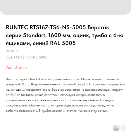
RUNTEC RTS16Z-TS6-NS-5005 Верстак
серии Standart, 1600 мм, оцинк, тумба с 6-ю
ящиками, синий RAL 5005
RUNTEC
SKU:
RTS16Z-TS6-NS-5005
Out of stock
Верстак серии Standart из конструкционной стали. Оцинкованая столешница
толщиной 24 мм. Встроенные замки с системой Easy Lock позволяют закрыть все
ящики одним поворотом ключа. Верстак рассчитан на распределенную нагрузку
до 300 кг. Металлические верстаки используют на производствах, в
промышленности и частных мастерских. С помощью верстаков оборудуют
стационарные рабочие места, которые выдерживают высокую нагрузку на
рабочую поверхность. В тумбах хранят инструменты, оснастку, детали.