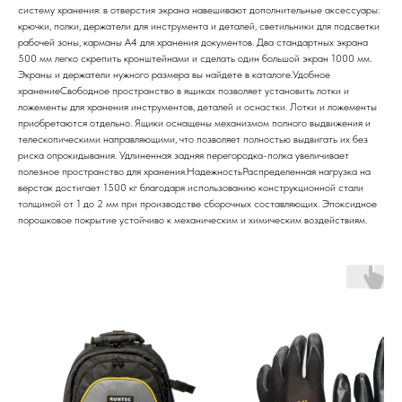
систему хранения: в отверстия экрана навешивают дополнительные аксессуары:
крючки, полки, держатели для инструмента и деталей, светильники для подсветки
рабочей зоны, карманы А4 для хранения документов. Два стандартных экрана
500 мм легко скрепить кронштейнами и сделать один большой экран 1000 мм.
Экраны и держатели нужного размера вы найдете в каталоге.Удобное
хранениеСвободное пространство в ящиках позволяет установить лотки и
ложементы для хранения инструментов, деталей и оснастки. Лотки и ложементы
приобретаются отдельно. Ящики оснащены механизмом полного выдвижения и
телескопическими направляющими, что позволяет полностью выдвигать их без
риска опрокидывания. Удлиненная задняя перегородка-полка увеличивает
полезное пространство для хранения.НадежностьРаспределенная нагрузка на
верстак достигает 1500 кг благодаря использованию конструкционной стали
толщиной от 1 до 2 мм при производстве сборочных составляющих. Эпоксидное
порошковое покрытие устойчиво к механическим и химическим воздействиям.