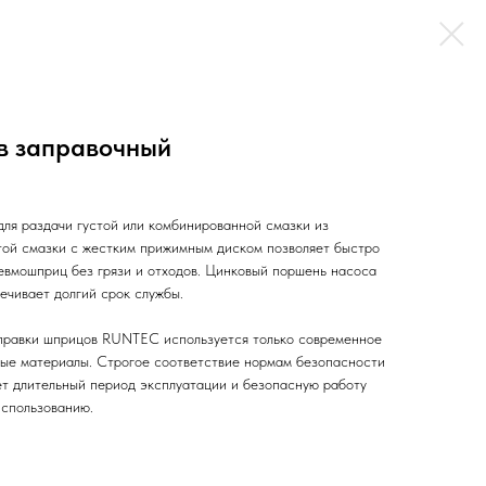
в заправочный
ля раздачи густой или комбинированной смазки из
стой смазки с жестким прижимным диском позволяет быстро
невмошприц без грязи и отходов. Цинковый поршень насоса
ечивает долгий срок службы.
аправки шприцов RUNTEC используется только современное
ые материалы. Строгое соответствие нормам безопасности
ет длительный период эксплуатации и безопасную работу
использованию.