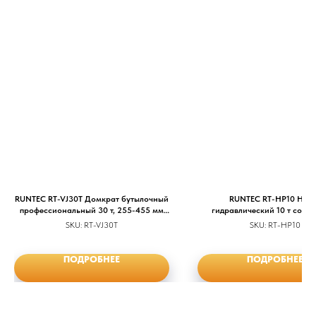
RUNTEC RT-VJ30T Домкрат бутылочный
RUNTEC RT-HP10 Нас
профессиональный 30 т, 255-455 мм
гидравлический 10 т со ш
TECHNIC
SKU:
RT-VJ30T
SKU:
RT-HP10
ПОДРОБНЕЕ
ПОДРОБНЕЕ