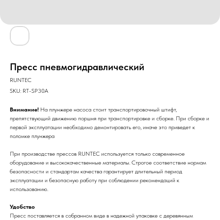
Пресс пневмогидравлический
RUNTEC
SKU:
RT-SP30A
Внимание!
На плунжере насоса стоит транспортировочный штифт,
препятствующий движению поршня при транспортировке и сборке. При сборке и
первой эксплуатации необходимо демонтировать его, иначе это приведет к
поломке плунжера
При производстве прессов RUNTEC используется только современное
оборудование и высококачественные материалы. Строгое соответствие нормам
безопасности и стандартам качества гарантирует длительный период
эксплуатации и безопасную работу при соблюдении рекомендаций к
использованию.
Удобство
Пресс поставляется в собранном виде в надежной упаковке с деревянным