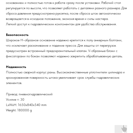
основанием и полностью готов к работе сразу после установки. Рабочий стол
регулируется по высоте, что позволяет работать с деталями разного размера. Для
сброса давления предусмотрена рукоятка, после сброса шток автоматически
возвращается в исходное положение, экономя время и силы мастера.
Легкий доступ к гидравлическим компонентам для удобства обслуживания.
Безопасность
Широкое Н-образное основание надежно крепится к полу анкерным болтами,
что исключает раскачивание и падение пресса. Для защиты от перегрузок
предусмотрен встроенный предохранительный клапан. V-образные блоки с
фиксаторами по бокам позволяют надежно закрепить обрабатываемую деталь.
Надежность
Полностью сварной корпус рамы. Высококачественные уплотнители цилиндра и
хромированная поверхность штока увеличивает срок службы гидравлических
элементов.
Привод: пневмогидравлический
Усилие т: 30
LxWxH: 1650x840x540 mm
Weight: 180000 g