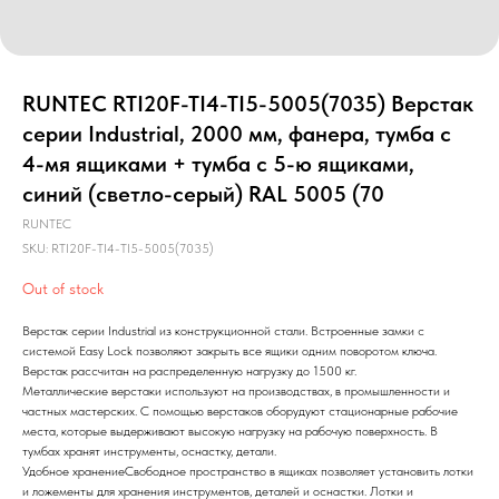
RUNTEC RTI20F-TI4-TI5-5005(7035) Верстак
серии Industrial, 2000 мм, фанера, тумба с
4-мя ящиками + тумба с 5-ю ящиками,
синий (светло-серый) RAL 5005 (70
RUNTEC
SKU:
RTI20F-TI4-TI5-5005(7035)
Out of stock
Верстак серии Industrial из конструкционной стали. Встроенные замки с
системой Easy Lock позволяют закрыть все ящики одним поворотом ключа.
Верстак рассчитан на распределенную нагрузку до 1500 кг.
Металлические верстаки используют на производствах, в промышленности и
частных мастерских. С помощью верстаков оборудуют стационарные рабочие
места, которые выдерживают высокую нагрузку на рабочую поверхность. В
тумбах хранят инструменты, оснастку, детали.
Удобное хранениеСвободное пространство в ящиках позволяет установить лотки
и ложементы для хранения инструментов, деталей и оснастки. Лотки и