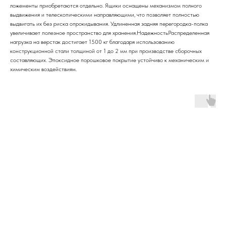
ложементы приобретаются отдельно. Ящики оснащены механизмом полного
выдвижения и телескопическими направляющими, что позволяет полностью
выдвигать их без риска опрокидывания. Удлиненная задняя перегородка-полка
увеличивает полезное пространство для хранения.НадежностьРаспределенная
нагрузка на верстак достигает 1500 кг благодаря использованию
конструкционной стали толщиной от 1 до 2 мм при производстве сборочных
составляющих. Эпоксидное порошковое покрытие устойчиво к механическим и
химическим воздействиям.