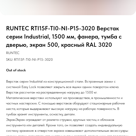
RUNTEC RTI15F-TI0-NI-P15-3020 Верстак
серии Industrial, 1500 мм, фанера, тумба с
дверью, экран 500, красный RAL 3020
RUNTEC
SKU:
RTI15F-TI0-NI-P15-3020
Out of stock
Верстак серии Industrial из конструкционной стали. Встроенные замки с
системой Easy Lock позволяют закрыть все ящики одним поворотом ключа.
Верстак рассчитан на распределенную нагрузку до 1500 кг.
Металлические верстаки используют на производствах, в промышленности и
частных мастерских. С помощью верстаков оборудуют стационарные рабочие
места, которые выдерживают высокую нагрузку на рабочую поверхность. В
тумбах хранят инструменты, оснастку, детали.
ЭкранЭкран ограждает от разлета стружки, крупных частиц и обломков
инструмента или деталей. Кроме того, он позволяет создать индивидуальную
систему хранения: в отверстия экрана навешивают дополнительные аксессуары: