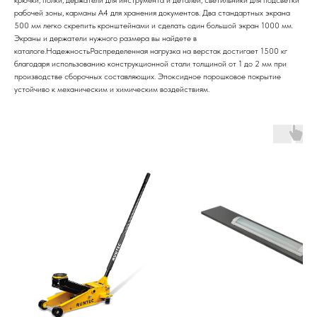
крючки, полки, держатели для инструмента и деталей, светильники для подсветки
рабочей зоны, карманы А4 для хранения документов. Два стандартных экрана
500 мм легко скрепить кронштейнами и сделать один большой экран 1000 мм.
Экраны и держатели нужного размера вы найдете в
каталоге.НадежностьРаспределенная нагрузка на верстак достигает 1500 кг
благодаря использованию конструкционной стали толщиной от 1 до 2 мм при
производстве сборочных составляющих. Эпоксидное порошковое покрытие
устойчиво к механическим и химическим воздействиям.