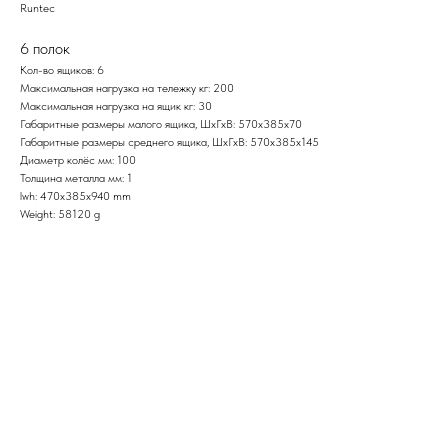
Runtec
6 полок
Кол-во ящиков: 6
Максимальная нагрузка на тележку кг: 200
Максимальная нагрузка на ящик кг: 30
Габаритные размеры малого ящика, ШxГхВ: 570х385х70
Габаритные размеры среднего ящика, ШxГхВ: 570х385х145
Диаметр колёс мм: 100
Толщина металла мм: 1
lwh: 470x385x940 mm
Weight: 58120 g