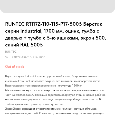
RUNTEC RTI17Z-TI0-TI5-P17-5005 Верстак
серии Industrial, 1700 мм, оцинк, тумба с
дверью + тумба с 5-ю ящиками, экран 500,
синий RAL 5005
RUNTEC
SKU:
RTI17Z-TI0-TI5-P17-5005
Out of stock
Верстак серии Industrial из конструкционной стали. Встроенные замки с
системой Easy Lock позволяют закрыть все ящики одним поворотом ключа.
Верстак рассчитан на распределенную нагрузку до 1500 кг.
Металлические верстаки используют на производствах, в промышленности и
частных мастерских. С помощью верстаков оборудуют стационарные рабочие
места, которые выдерживают высокую нагрузку на рабочую поверхность. В
тумбах хранят инструменты, оснастку, детали.
ЭкранЭкран ограждает от разлета стружки, крупных частиц и обломков
инструмента или деталей. Кроме того, он позволяет создать индивидуальную