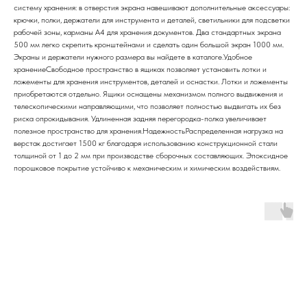
систему хранения: в отверстия экрана навешивают дополнительные аксессуары:
крючки, полки, держатели для инструмента и деталей, светильники для подсветки
рабочей зоны, карманы А4 для хранения документов. Два стандартных экрана
500 мм легко скрепить кронштейнами и сделать один большой экран 1000 мм.
Экраны и держатели нужного размера вы найдете в каталоге.Удобное
хранениеСвободное пространство в ящиках позволяет установить лотки и
ложементы для хранения инструментов, деталей и оснастки. Лотки и ложементы
приобретаются отдельно. Ящики оснащены механизмом полного выдвижения и
телескопическими направляющими, что позволяет полностью выдвигать их без
риска опрокидывания. Удлиненная задняя перегородка-полка увеличивает
полезное пространство для хранения.НадежностьРаспределенная нагрузка на
верстак достигает 1500 кг благодаря использованию конструкционной стали
толщиной от 1 до 2 мм при производстве сборочных составляющих. Эпоксидное
порошковое покрытие устойчиво к механическим и химическим воздействиям.