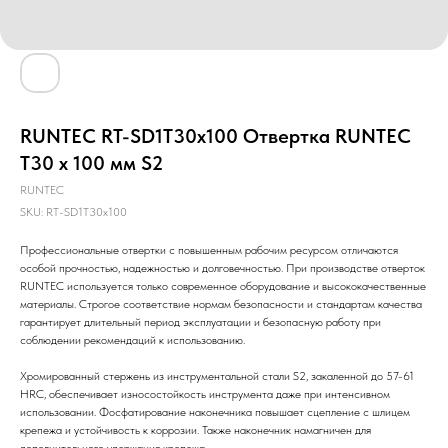
RUNTEC RT-SD1T30x100 Отвертка RUNTEC
T30 x 100 мм S2
RUNTEC
SKU:
RT-SD1T30x100
Профессиональные отвертки с повышенным рабочим ресурсом отличаются
особой прочностью, надежностью и долговечностью. При производстве отверток
RUNTEC используется только современное оборудование и высококачественные
материалы. Строгое соответствие нормам безопасности и стандартам качества
гарантирует длительный период эксплуатации и безопасную работу при
соблюдении рекомендаций к использованию.
Хромированный стержень из инструментальной стали S2, закаленной до 57-61
HRC, обеспечивает износостойкость инструмента даже при интенсивном
использовании. Фосфатирование наконечника повышает сцепление с шлицем
крепежа и устойчивость к коррозии. Также наконечник намагничен для