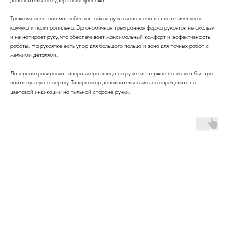
дополнительного удержания крепежа.
Трехкомпонентная маслобензостойкая ручка выполнена из синтетического
каучука и полипропилена. Эргономичная трехгранная форма рукояток не скользит
и не натирает руку, что обеспечивает максимальный комфорт и эффективность
работы. На рукоятке есть упор для большого пальца и зона для точных работ с
мелкими деталями.
Лазерная гравировка типоразмера шлица на ручке и стержне позволяет быстро
найти нужную отвертку. Типоразмер дополнительно можно определить по
цветовой индикации на тыльной стороне ручки.