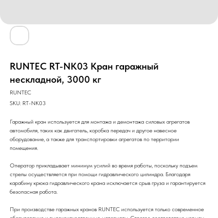
RUNTEC RT-NK03 Кран гаражный
нескладной, 3000 кг
RUNTEC
SKU:
RT-NK03
Гаражный кран используется для монтажа и демонтажа силовых агрегатов
автомобиля, таких как двигатель, коробка передач и другое навесное
оборудование, а также для транспортировки агрегатов по территории
помещения.
Оператор прикладывает минимум усилий во время работы, поскольку подъем
стрелы осуществляется при помощи гидравлического цилиндра. Благодаря
карабину крюка гидравлического крана исключается срыв груза и гарантируется
безопасная работа.
При производстве гаражных кранов RUNTEC используется только современное