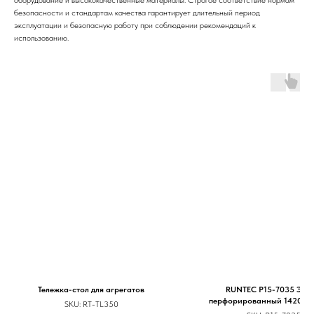
оборудование и высококачественные материалы. Строгое соответствие нормам
безопасности и стандартам качества гарантирует длительный период
эксплуатации и безопасную работу при соблюдении рекомендаций к
использованию.
Тележка-стол для агрегатов
RUNTEC P15-7035 Экр
перфорированный 1420х50
SKU:
RT-TL350
верстака 1500 (светло-с