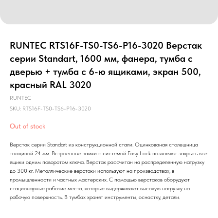
RUNTEC RTS16F-TS0-TS6-P16-3020 Верстак
серии Standart, 1600 мм, фанера, тумба с
дверью + тумба с 6-ю ящиками, экран 500,
красный RAL 3020
RUNTEC
SKU:
RTS16F-TS0-TS6-P16-3020
Out of stock
Верстак серии Standart из конструкционной стали. Оцинкованая столешница
толщиной 24 мм. Встроенные замки с системой Easy Lock позволяют закрыть все
ящики одним поворотом ключа. Верстак рассчитан на распределенную нагрузку
до 300 кг. Металлические верстаки используют на производствах, в
промышленности и частных мастерских. С помощью верстаков оборудуют
стационарные рабочие места, которые выдерживают высокую нагрузку на
рабочую поверхность. В тумбах хранят инструменты, оснастку, детали.