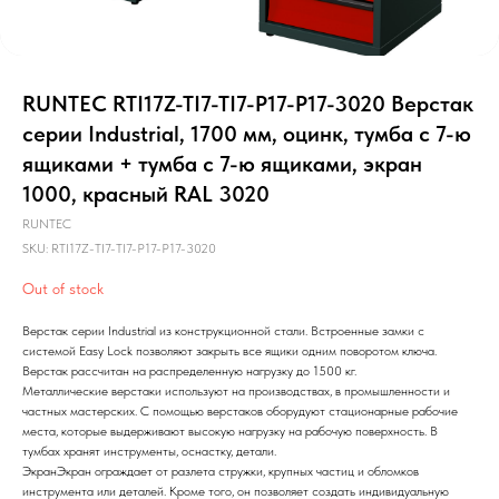
RUNTEC RTI17Z-TI7-TI7-P17-P17-3020 Верстак
серии Industrial, 1700 мм, оцинк, тумба с 7-ю
ящиками + тумба с 7-ю ящиками, экран
1000, красный RAL 3020
RUNTEC
SKU:
RTI17Z-TI7-TI7-P17-P17-3020
Out of stock
Верстак серии Industrial из конструкционной стали. Встроенные замки с
системой Easy Lock позволяют закрыть все ящики одним поворотом ключа.
Верстак рассчитан на распределенную нагрузку до 1500 кг.
Металлические верстаки используют на производствах, в промышленности и
частных мастерских. С помощью верстаков оборудуют стационарные рабочие
места, которые выдерживают высокую нагрузку на рабочую поверхность. В
тумбах хранят инструменты, оснастку, детали.
ЭкранЭкран ограждает от разлета стружки, крупных частиц и обломков
инструмента или деталей. Кроме того, он позволяет создать индивидуальную