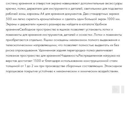
систему хранения: в отверстия экрана навешивают дополнительные аксессуары:
крючки, полки, держатели для инструмента и деталей, светильники для подсветки
рабочей зоны, карманы А4 для хранения документов. Два стандартных экрана
500 мм легко скрепить кронштейнами и сделать один большой экран 1000 мм.
Экраны и держатели нужного размера вы найдете в каталоге.Удобное
хранениеСвободное пространство в ящиках позволяет установить лотки и
ложементы для хранения инструментов, деталей и оснастки. Лотки и ложементы
приобретаются отдельно. Ящики оснащены механизмом полного выдвижения и
телескопическими направляющими, что позволяет полностью выдвигать их без
риска опрокидывания. Удлиненная задняя перегородка-полка увеличивает
полезное пространство для хранения.НадежностьРаспределенная нагрузка на
верстак достигает 1500 кг благодаря использованию конструкционной стали
толщиной от 1 до 2 мм при производстве сборочных составляющих. Эпоксидное
порошковое покрытие устойчиво к механическим и химическим воздействиям.