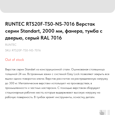
RUNTEC RTS20F-TS0-NS-7016 Верстак
серии Standart, 2000 мм, фанера, тумба с
дверью, серый RAL 7016
RUNTEC
SKU:
RTS20F-TS0-NS-7016
Out of stock
Верстак серии Standart из конструкционной стали. Оцинкованая столешница
толщиной 24 мм. Встроенные замки с системой Easy Lock позволяют закрыть все
ящики одним поворотом ключа. Верстак рассчитан на распределенную нагрузку
до 300 кг. Металлические верстаки используют на производствах, в
промышленности и частных мастерских. С помощью верстаков оборудуют
стационарные рабочие места, которые выдерживают высокую нагрузку на
рабочую поверхность. В тумбах хранят инструменты, оснастку, детали.