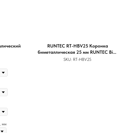
влический
RUNTEC RT-HBV25 Коронка
биметаллическая 25 мм RUNTEC BiM
HSS-Co8, 4-6 TPI
SKU:
RT-HBV25
, мм