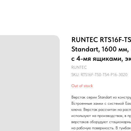
RUNTEC RTS16F-TS
Standart, 1600 мм
с 4-мя ящиками, э
RUNTEC
SKU:
RTS16F-TS0-TS4-P16-3020
Out of stock
Верстак серии Standart из конст
Встроенные замки с системой Eas
ключа. Верстак рассчитан на рас
используют на производствах, в 
верстаков оборудуют стационарны
на рабочую поверхность. В тумбах