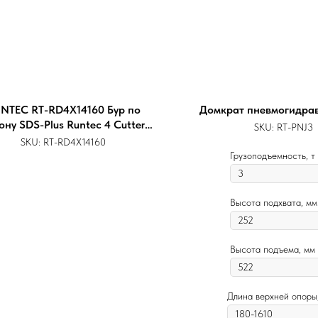
NTEC RT-RD4X14160 Бур по
Домкрат пневмогидра
ону SDS-Plus Runtec 4 Cutter
SKU:
RT-PNJ3
14x85x160
SKU:
RT-RD4X14160
Грузоподъемность, т
Высота подхвата, мм
Высота подъема, мм
Длина верхней опоры