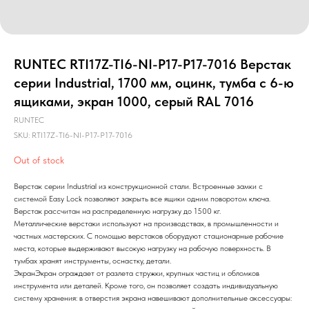
RUNTEC RTI17Z-TI6-NI-P17-P17-7016 Верстак
серии Industrial, 1700 мм, оцинк, тумба с 6-ю
ящиками, экран 1000, серый RAL 7016
RUNTEC
SKU:
RTI17Z-TI6-NI-P17-P17-7016
Out of stock
Верстак серии Industrial из конструкционной стали. Встроенные замки с
системой Easy Lock позволяют закрыть все ящики одним поворотом ключа.
Верстак рассчитан на распределенную нагрузку до 1500 кг.
Металлические верстаки используют на производствах, в промышленности и
частных мастерских. С помощью верстаков оборудуют стационарные рабочие
места, которые выдерживают высокую нагрузку на рабочую поверхность. В
тумбах хранят инструменты, оснастку, детали.
ЭкранЭкран ограждает от разлета стружки, крупных частиц и обломков
инструмента или деталей. Кроме того, он позволяет создать индивидуальную
систему хранения: в отверстия экрана навешивают дополнительные аксессуары: