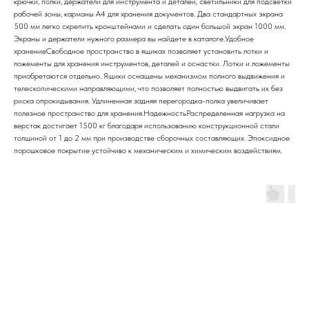
крючки, полки, держатели для инструмента и деталей, светильники для подсветки
рабочей зоны, карманы А4 для хранения документов. Два стандартных экрана
500 мм легко скрепить кронштейнами и сделать один большой экран 1000 мм.
Экраны и держатели нужного размера вы найдете в каталоге.Удобное
хранениеСвободное пространство в ящиках позволяет установить лотки и
ложементы для хранения инструментов, деталей и оснастки. Лотки и ложементы
приобретаются отдельно. Ящики оснащены механизмом полного выдвижения и
телескопическими направляющими, что позволяет полностью выдвигать их без
риска опрокидывания. Удлиненная задняя перегородка-полка увеличивает
полезное пространство для хранения.НадежностьРаспределенная нагрузка на
верстак достигает 1500 кг благодаря использованию конструкционной стали
толщиной от 1 до 2 мм при производстве сборочных составляющих. Эпоксидное
порошковое покрытие устойчиво к механическим и химическим воздействиям.