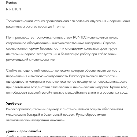
Runtec
RT-TJ10N
Трансмиссионная стойка предназначена для подъема, опускания и перемещения
различных агрегатов весом до 1 тонны.
При производстве трансмиссионных стоек RUNTEC используется только
современное оборудование и высококачественные материалы. Строгое
соответствие нормам безопасности и стандартам качества гарантирует
длительный период эксплуатации и безопасную работу при соблюдении
рекомендаций к использованию.
Стойка оснащена нейлоновыми колесами, которые обеспечивают легкость
перемещения и высокую маневренность. Благодаря высокой плотности и
однородности материала такие колеса менее подвержены повреждениям даже
при длительном воздействии статических и динамических нагрузок. Кроме того,
они обладают высокой устойчивостью к воздействию влаги и агрессивных сред.
Удобство
Высокопроизводительный плунжер с системой полной защиты обеспечивает
максимально быстрый и безопасный подъем. Ручка сброса имеет
автоматический возвратный механизм.
Долгий срок службы
Двойная электрохимическая полировка и хромирование гарантирует идеальную