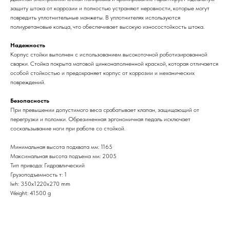
защиту штока от коррозии и полностью устраняют неровности, которые могут
повредить уплотнительные манжеты. В уплотнителях используются
полиуретановые кольца, что обеспечивает высокую износостойкость штока.
Надежность
Корпус стойки выполнен с использованием высокоточной роботизированной
сварки. Стойка покрыта матовой цинконаполненной краской, которая отличается
особой стойкостью и предохраняет корпус от коррозии и механических
повреждений.
Безопасность
При превышении допустимого веса срабатывает клапан, защищающий от
перегрузки и поломки. Обрезиненная эргономичная педаль исключает
соскальзывание ноги при работе со стойкой.
Минимальная высота подхвата мм: 1165
Максимальная высота подъема мм: 2005
Тип привода: Гидравлический
Грузоподъемность т: 1
lwh: 350x1220x270 mm
Weight: 41500 g