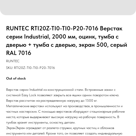
RUNTEC RTI20Z-TI0-TI0-P20-7016 Верстак
серии Industrial, 2000 мм, оцинк, тумба с
дверью + тумба с дверью, экран 500, серый
RAL 7016
RUNTEC
SKU:
RTI20Z-TI0-TI0-P20-7016
Out of stock
Верстак серии Industrial из конструкционной стали. Встроенные замки с
системой Easy Lock позволяют закрыть все ящики одним поворотом ключа.
Верстак рассчитан на распределенную нагрузку до 1500 кг.
Металлические верстаки используют на производствах, в промышленности и
частных мастерских. С помощью верстаков оборудуют стационарные рабочие
места, которые выдерживают высокую нагрузку на рабочую поверхность. В
тумбах хранят инструменты, оснастку, детали.
ЭкранЭкран ограждает от разлета стружки, крупных частиц и обломков
инструмента или деталей. Кроме того, он позволяет создать индивидуальную