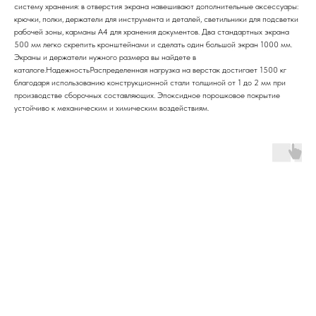
систему хранения: в отверстия экрана навешивают дополнительные аксессуары:
крючки, полки, держатели для инструмента и деталей, светильники для подсветки
рабочей зоны, карманы А4 для хранения документов. Два стандартных экрана
500 мм легко скрепить кронштейнами и сделать один большой экран 1000 мм.
Экраны и держатели нужного размера вы найдете в
каталоге.НадежностьРаспределенная нагрузка на верстак достигает 1500 кг
благодаря использованию конструкционной стали толщиной от 1 до 2 мм при
производстве сборочных составляющих. Эпоксидное порошковое покрытие
устойчиво к механическим и химическим воздействиям.