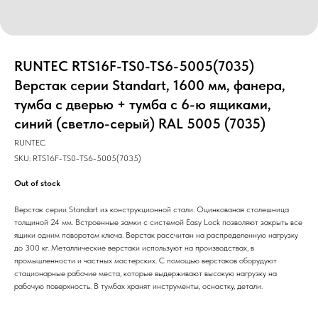
RUNTEC RTS16F-TS0-TS6-5005(7035)
Верстак серии Standart, 1600 мм, фанера,
тумба с дверью + тумба с 6-ю ящиками,
синий (светло-серый) RAL 5005 (7035)
RUNTEC
SKU:
RTS16F-TS0-TS6-5005(7035)
Out of stock
Верстак серии Standart из конструкционной стали. Оцинкованая столешница
толщиной 24 мм. Встроенные замки с системой Easy Lock позволяют закрыть все
ящики одним поворотом ключа. Верстак рассчитан на распределенную нагрузку
до 300 кг. Металлические верстаки используют на производствах, в
промышленности и частных мастерских. С помощью верстаков оборудуют
стационарные рабочие места, которые выдерживают высокую нагрузку на
рабочую поверхность. В тумбах хранят инструменты, оснастку, детали.