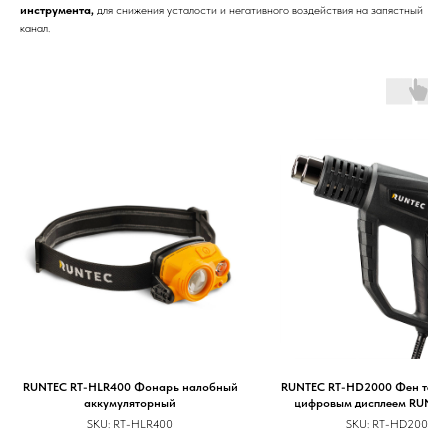
инструмента,
для снижения усталости и негативного воздействия на запястный
канал.
RUNTEC RT-HLR400 Фонарь налобный
RUNTEC RT-HD2000 Фен техни
аккумуляторный
цифровым дисплеем RUNTEC
2000Вт
SKU:
RT-HLR400
SKU:
RT-HD2000