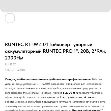
RUNTEC RT-IW2101 Гайковерт ударный
аккумуляторный RUNTEC PRO 1", 20В, 2*9Ач,
2300Нм
RUNTEC
SKU:
RT-IW2101
Создан, чтобы соответствовать требованиям профессионалов.
Гайковерт
ударный аккумуляторный RT-IW2101 разработан специально для интенсивной
эксплуатации в сложных условиях: на стройке, промышленных предприятиях, в
автосервисах. Номинальный крутящий момент
в 2300 Н·м
позволяет быстро и
эффективно работать с болтовым крепежом. Инструмент имеет 4 режима
работы: 3 режима для выбора подходящего крутящего момента и автоматическую
остановку, в котором при выкручивании инструмент автоматически остановится,
когда болт будет ослаблен до определенной степени.
Приводной квадрат 1"