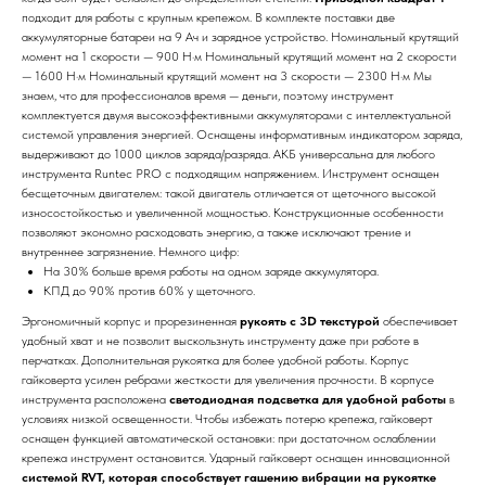
подходит для работы с крупным крепежом. В комплекте поставки две
аккумуляторные батареи на 9 Ач и зарядное устройство. Номинальный крутящий
момент на 1 скорости — 900 Н·м Номинальный крутящий момент на 2 скорости
— 1600 Н·м Номинальный крутящий момент на 3 скорости — 2300 Н·м Мы
знаем, что для профессионалов время — деньги, поэтому инструмент
комплектуется двумя высокоэффективными аккумуляторами с интеллектуальной
системой управления энергией. Оснащены информативным индикатором заряда,
выдерживают до 1000 циклов заряда/разряда. АКБ универсальна для любого
инструмента Runtec PRO с подходящим напряжением. Инструмент оснащен
бесщеточным двигателем: такой двигатель отличается от щеточного высокой
износостойкостью и увеличенной мощностью. Конструкционные особенности
позволяют экономно расходовать энергию, а также исключают трение и
внутреннее загрязнение. Немного цифр:
На 30% больше время работы на одном заряде аккумулятора.
КПД до 90% против 60% у щеточного.
Эргономичный корпус и прорезиненная
рукоять с 3D текстурой
обеспечивает
удобный хват и не позволит выскользнуть инструменту даже при работе в
перчатках. Дополнительная рукоятка для более удобной работы. Корпус
гайковерта усилен ребрами жесткости для увеличения прочности. В корпусе
инструмента расположена
светодиодная подсветка для удобной работы
в
условиях низкой освещенности. Чтобы избежать потерю крепежа, гайковерт
оснащен функцией автоматической остановки: при достаточном ослаблении
крепежа инструмент остановится. Ударный гайковерт оснащен инновационной
системой RVT, которая способствует гашению вибрации на рукоятке