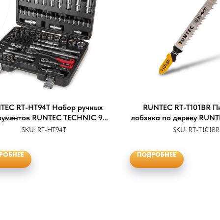
TEC RT-HT94T Набор ручных
RUNTEC RT-T101BR П
рументов RUNTEC TECHNIC 94
лобзика по дереву RUNTE
предмета 1/2", 1/4"
HCS, 5 шт
SKU:
RT-HT94T
SKU:
RT-T101BR
РОБНЕЕ
ПОДРОБНЕЕ