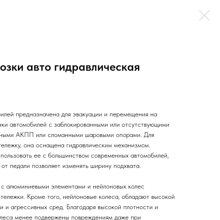
озки авто гидравлическая
илей предназначена для эвакуации и перемещения на
нки автомобилей с заблокированными или отсутствующими
анными АКПП или сломанными шаровыми опорами. Для
тележку, она оснащена гидравлическим механизмом.
спользовать ее с большинством современных автомобилей,
 от педали позволяет изменять ширину подхвата.
 с алюминиевыми элементами и нейлоновых колес
тележки. Кроме того, нейлоновые колеса, обладают высокой
и и агрессивных сред. Благодаря высокой плотности и
олеса менее подвержены повреждениям даже при